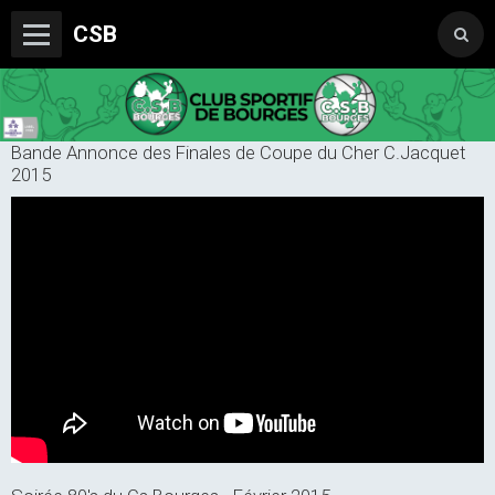
CSB
Bande Annonce des Finales de Coupe du Cher C.Jacquet
Trophée SORCELLE ABEILLE ASSURANCES
2015
Le Club
Les Equipes
SPORT ADAPTE
ECOLE EFMB
Partenaires
PHOTOS
Vidéos