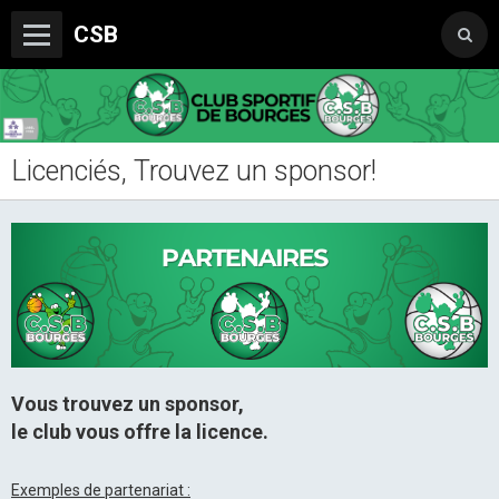
CSB
Licenciés, Trouvez un sponsor!
Le Club
Boutique du CSB
Trophée Sorcelle Abeille Assurances
Les Partenaires
Photos
Vidéos
Vous trouvez un sponsor,
le club vous offre la licence.
Sondages
Exemples de partenariat :