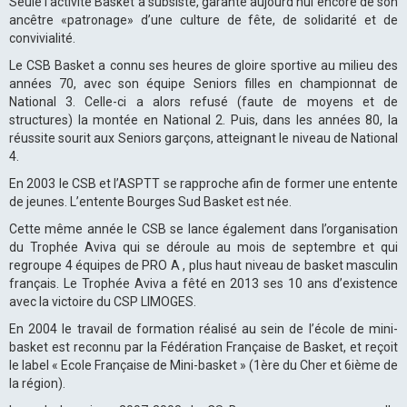
Seule l’activité Basket a subsisté, garante aujourd’hui encore de son
ancêtre «patronage» d’une culture de fête, de solidarité et de
convivialité.
Le CSB Basket a connu ses heures de gloire sportive au milieu des
années 70, avec son équipe Seniors filles en championnat de
National 3. Celle-ci a alors refusé (faute de moyens et de
structures) la montée en National 2. Puis, dans les années 80, la
réussite sourit aux Seniors garçons, atteignant le niveau de National
4.
En 2003 le CSB et l’ASPTT se rapproche afin de former une entente
de jeunes. L’entente Bourges Sud Basket est née.
Cette même année le CSB se lance également dans l’organisation
du Trophée Aviva qui se déroule au mois de septembre et qui
regroupe 4 équipes de PRO A , plus haut niveau de basket masculin
français. Le Trophée Aviva a fêté en 2013 ses 10 ans d’existence
avec la victoire du CSP LIMOGES.
En 2004 le travail de formation réalisé au sein de l’école de mini-
basket est reconnu par la Fédération Française de Basket, et reçoit
le label « Ecole Française de Mini-basket » (1ère du Cher et 6ième de
la région).