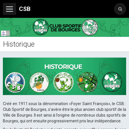
CSB
Historique
Le Club
Boutique du CSB
Trophée Sorcelle Abeille Assurances
Les Partenaires
Photos
Vidéos
Créé en 1911 sous la dénomination «Foyer Saint François», le CSB :
Club Sportif de Bourges, s’avère être le plus ancien club sportif de la
Sondages
Ville de Bourges. Il est ainsi à l’origine de nombreux clubs sportifs de
Bourges, qui ont ensuite progressivement pris leur indépendance.