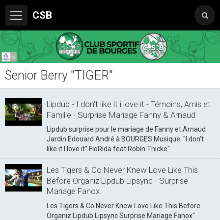
CSB
Senior Berry "TIGER"
Le Club
Boutique du CSB
Lipdub - I don't like it i love it - Témoins, Amis et
Trophée Sorcelle Abeille Assurances
Famille - Surprise Mariage Fanny & Arnaud
Lipdub surprise pour le mariage de Fanny et Arnaud
Les Partenaires
Jardin Edouard André à BOURGES Musique: "I don't
like it I love it" FloRida feat Robin Thicke"
Photos
Les Tigers & Co Never Knew Love Like This
Vidéos
Before Organiz Lipdub Lipsync - Surprise
Mariage Fanox
Sondages
Les Tigers & Co Never Knew Love Like This Before
Organiz Lipdub Lipsync Surprise Mariage Fanox"