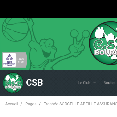
CSB
Le Club
Boutiqu
Accueil
Pages
Trophée SORCELLE ABEILLE ASSURAN