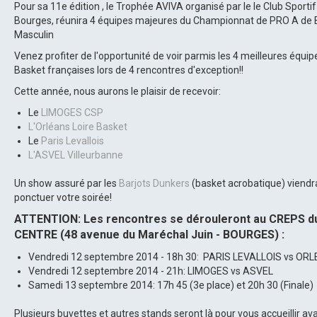
Pour sa 11e édition , le Trophée AVIVA organisé par le le Club Sportif
Bourges, réunira 4 équipes majeures du Championnat de PRO A de 
Masculin
Venez profiter de l'opportunité de voir parmis les 4 meilleures équip
Basket françaises lors de 4 rencontres d'exception!!
Cette année, nous aurons le plaisir de recevoir:
Le
LIMOGES CSP
L'Orléans Loire Basket
Le
Paris Levallois
L'ASVEL Villeurbanne
Un show assuré par les
Barjots Dunkers
(basket acrobatique) viendr
ponctuer votre soirée!
ATTENTION: Les rencontres se dérouleront au CREPS d
CENTRE (48 avenue du Maréchal Juin - BOURGES) :
Vendredi 12 septembre 2014 - 18h 30: PARIS LEVALLOIS vs OR
Vendredi 12 septembre 2014 - 21h: LIMOGES vs ASVEL
Samedi 13 septembre 2014: 17h 45 (3e place) et 20h 30 (Finale)
Plusieurs buvettes et autres stands seront là pour vous accueillir av