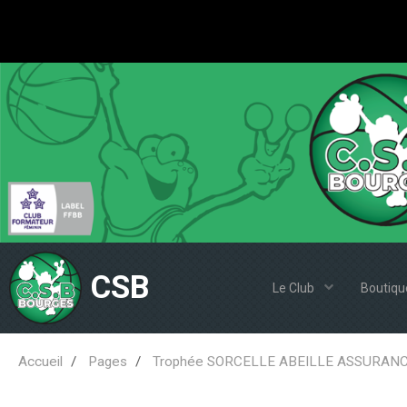
CSB
Le Club
Boutiqu
Accueil
Pages
Trophée SORCELLE ABEILLE ASSURAN