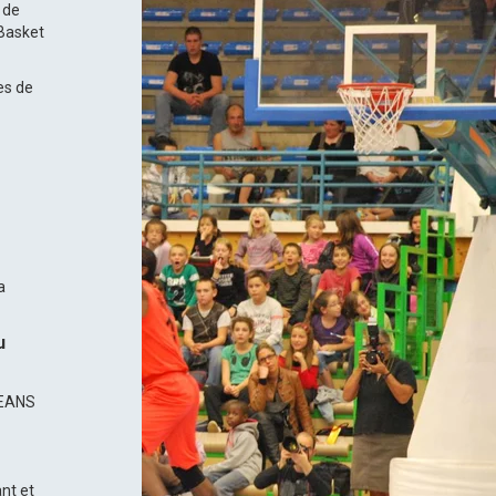
 de
Basket
es de
a
u
LEANS
ant et