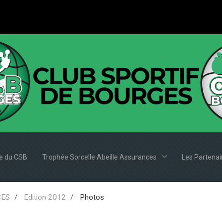
e du CSB
Trophée Sorcelle Abeille Assurances
Les Partena
CES
Edition 2012
Photos