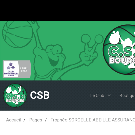
CSB
Le Club
Boutiqu
Accueil
Pages
Trophée SORCELLE ABEILLE ASSURAN