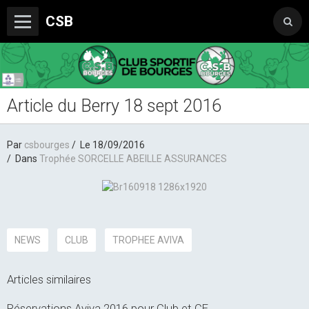
CSB
Article du Berry 18 sept 2016
Le Club
Boutique du CSB
Par
csbourges
Le 18/09/2016
Trophée Sorcelle Abeille Assurances
Dans
Trophée SORCELLE ABEILLE ASSURANCES
Les Partenaires
Photos
Vidéos
NEWS
CLUB
TROPHEE AVIVA
Sondages
Articles similaires
Réservations Aviva 2016 pour Club et CE