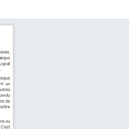
inée.
-æquo
u goal
.
uisque
nt un
autres
perdu
ins de
mettre
ons su
 C'est