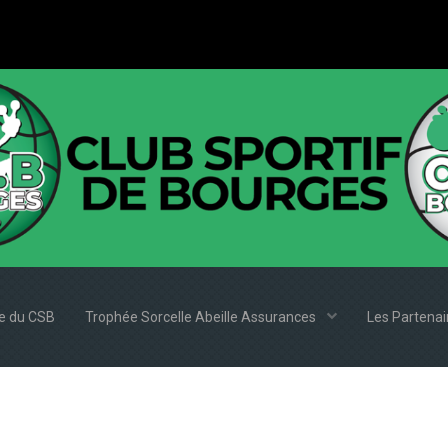
e du CSB
Trophée Sorcelle Abeille Assurances
Les Partena