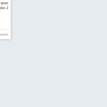
rainer
 des 2
quipes