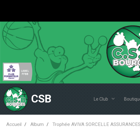
CSB
Le Club
Boutiqu
Accueil
Album
Trophée AVIVA SORCELLE ASSURANCES