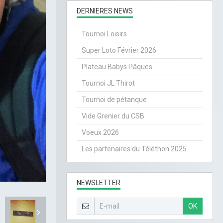
DERNIERES NEWS
Tournoi Loisirs
Super Loto Février 2026
Plateau Babys Pâques
Tournoi JL Thirot
Tournoi de pétanque
Vide Grenier du CSB
Voeux 2026
Les partenaires du Téléthon 2025
NEWSLETTER
OK