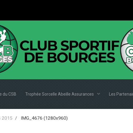
e du CSB
Trophée Sorcelle Abeille Assurances
Les Partena
 2015
IMG_4676 (1280x960)