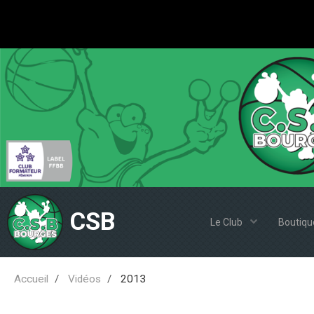
CSB
Le Club
Boutiqu
Accueil
Vidéos
2013