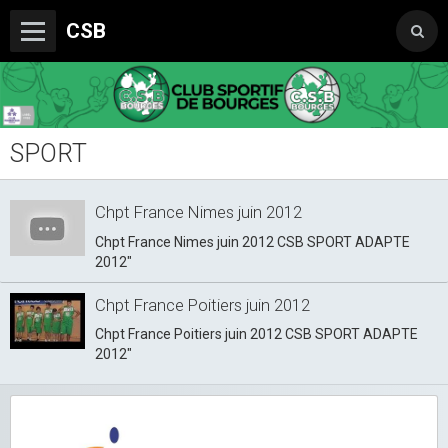
CSB
SPORT
Le Club
Boutique du CSB
Chpt France Nimes juin 2012
Trophée Sorcelle Abeille Assurances
Chpt France Nimes juin 2012 CSB SPORT ADAPTE
2012"
Les Partenaires
Chpt France Poitiers juin 2012
Photos
Chpt France Poitiers juin 2012 CSB SPORT ADAPTE
Vidéos
2012"
Sondages