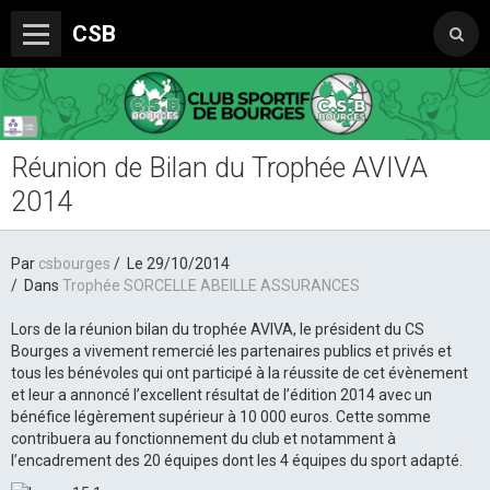
CSB
Réunion de Bilan du Trophée AVIVA
Le Club
2014
Boutique du CSB
Trophée Sorcelle Abeille Assurances
Par
csbourges
Le 29/10/2014
Dans
Trophée SORCELLE ABEILLE ASSURANCES
Les Partenaires
Lors de la réunion bilan du trophée AVIVA, le président du CS
Photos
Bourges a vivement remercié les partenaires publics et privés et
tous les bénévoles qui ont participé à la réussite de cet évènement
Vidéos
et leur a annoncé l’excellent résultat de l’édition 2014 avec un
bénéfice légèrement supérieur à 10 000 euros. Cette somme
Sondages
contribuera au fonctionnement du club et notamment à
l’encadrement des 20 équipes dont les 4 équipes du sport adapté.