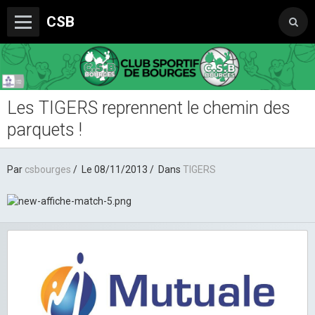
CSB
Les TIGERS reprennent le chemin des
Le Club
parquets !
Boutique du CSB
Trophée Sorcelle Abeille Assurances
Par
csbourges
Le 08/11/2013
Dans
TIGERS
Les Partenaires
Photos
Vidéos
Sondages