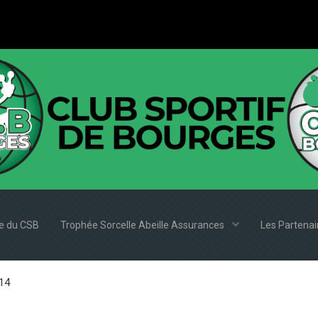
e du CSB
Trophée Sorcelle Abeille Assurances
Les Partena
014