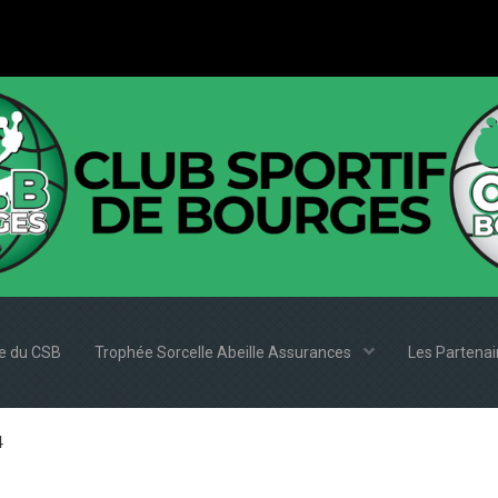
e du CSB
Trophée Sorcelle Abeille Assurances
Les Partena
4