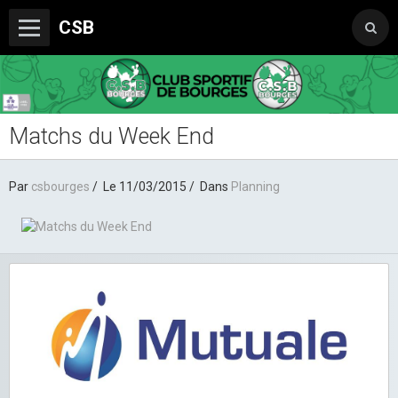
CSB
Matchs du Week End
Le Club
Boutique du CSB
Par
csbourges
Le 11/03/2015
Dans
Planning
Trophée Sorcelle Abeille Assurances
Les Partenaires
Photos
Vidéos
Sondages