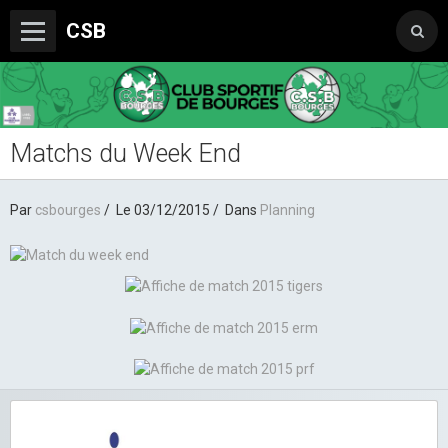
CSB
Matchs du Week End
Le Club
Boutique du CSB
Par
csbourges
Le 03/12/2015
Dans
Planning
Trophée Sorcelle Abeille Assurances
Les Partenaires
Photos
Vidéos
Sondages