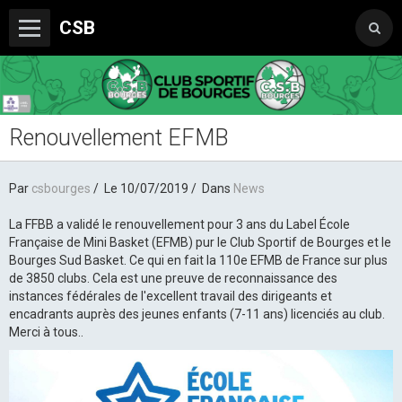
CSB
Renouvellement EFMB
Le Club
Boutique du CSB
Par
csbourges
Le 10/07/2019
Dans
News
Trophée Sorcelle Abeille Assurances
La FFBB a validé le renouvellement pour 3 ans du Label École
Les Partenaires
Française de Mini Basket (EFMB) pur le Club Sportif de Bourges et le
Bourges Sud Basket. Ce qui en fait la 110e EFMB de France sur plus
Photos
de 3850 clubs. Cela est une preuve de reconnaissance des
instances fédérales de l'excellent travail des dirigeants et
Vidéos
encadrants auprès des jeunes enfants (7-11 ans) licenciés au club.
Merci à tous..
Sondages