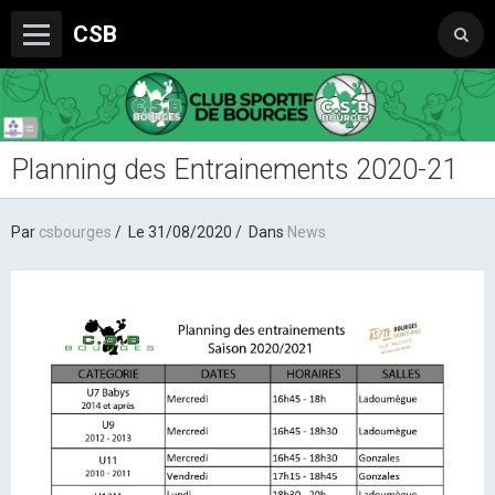
CSB
Planning des Entrainements 2020-21
Le Club
Boutique du CSB
Par
csbourges
Le 31/08/2020
Dans
News
Trophée Sorcelle Abeille Assurances
Les Partenaires
Photos
Vidéos
Sondages