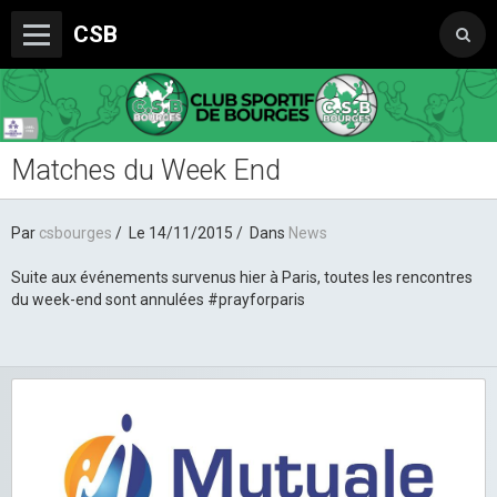
CSB
Matches du Week End
Le Club
Boutique du CSB
Par
csbourges
Le 14/11/2015
Dans
News
Trophée Sorcelle Abeille Assurances
Suite aux événements survenus hier à Paris, toutes les rencontres
Les Partenaires
du week-end sont annulées #prayforparis
Photos
Vidéos
Sondages