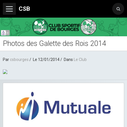
CSB
Photos des Galette des Rois 2014
Le Club
Boutique du CSB
Par
csbourges
Le 12/01/2014
Dans
Le Club
Trophée Sorcelle Abeille Assurances
Les Partenaires
Photos
Vidéos
Sondages