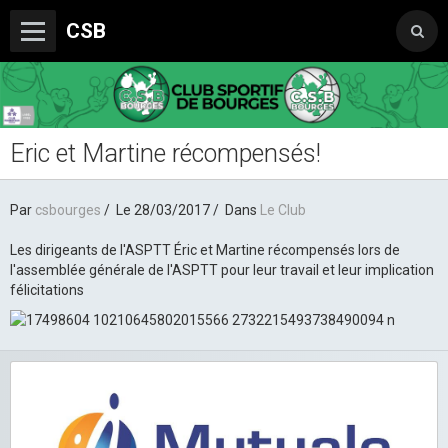
CSB
Eric et Martine récompensés!
Le Club
Boutique du CSB
Par
csbourges
Le 28/03/2017
Dans
Le Club
Trophée Sorcelle Abeille Assurances
Les dirigeants de l'ASPTT Éric et Martine récompensés lors de
Les Partenaires
l'assemblée générale de l'ASPTT pour leur travail et leur implication
félicitations
Photos
Vidéos
Sondages