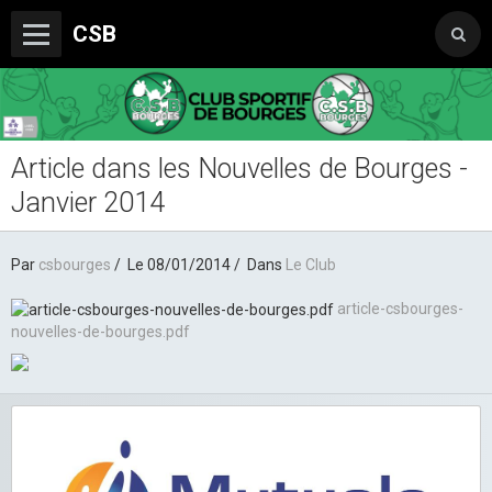
CSB
Article dans les Nouvelles de Bourges -
Le Club
Janvier 2014
Boutique du CSB
Trophée Sorcelle Abeille Assurances
Par
csbourges
Le 08/01/2014
Dans
Le Club
Les Partenaires
article-csbourges-
nouvelles-de-bourges.pdf
Photos
Vidéos
Sondages