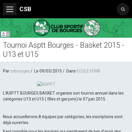
CSB
Tournoi Asptt Bourges - Basket 2015 -
Le Club
U13 et U15
Boutique du CSB
Trophée Sorcelle Abeille Assurances
Par
csbourges
Le 09/03/2015
Dans
ECOLE EFMB
Les Partenaires
Photos
L’ASPTT BOURGES BASKET organise son tournoi annuel dans les
catégories U13 et U15 ( filles et garçons) le 07 juin 2015.
Vidéos
Sondages
Nous accueillerons 8 équipes par catégories, les inscriptions sont
déjà ouvertes.
Il est possible pour les équipes qui viendraient de loin d’avoir des