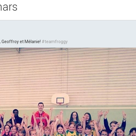
mars
i, Geoffroy et Mélanie!
#teamfroggy