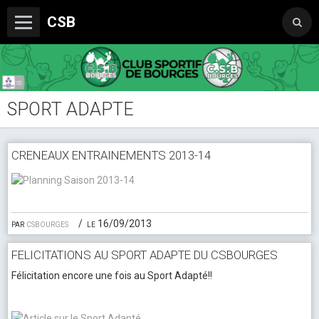
CSB
SPORT ADAPTE
Le Club
Boutique du CSB
CRENEAUX ENTRAINEMENTS 2013-14
Trophée Sorcelle Abeille Assurances
Les Partenaires
Photos
par
csbourges
le 16/09/2013
Vidéos
FELICITATIONS AU SPORT ADAPTE DU CSBOURGES
Félicitation encore une fois au Sport Adapté!!
Sondages