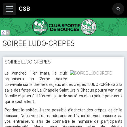
CSB
SOIREE LUDO-CREPES
Le Club
Boutique du CSB
SOIREE LUDO-CREPES
Trophée Sorcelle Abeille Assurances
Le vendredi 1er mars, le club
Les Partenaires
organisera sa 2ème soirée
conviviale sur le thème des jeux et des crêpes : LUDO- CRÊPES à la
Photos
salle des fêtes de La Chapelle Saint Ursin. Chacun pourra venir en
famille et jouer à différents jeux de sociétés et au poker pour ceux
Vidéos
qui le souhaitent.
Pendant la soirée, il sera possible d’acheter des crêpes et de la
Sondages
boisson. Nous vous demanderons en février de vous inscrire via
vos entraineurs afin de connaître le nombre de participants
approximatif. Nous vous donnerons plus de détails