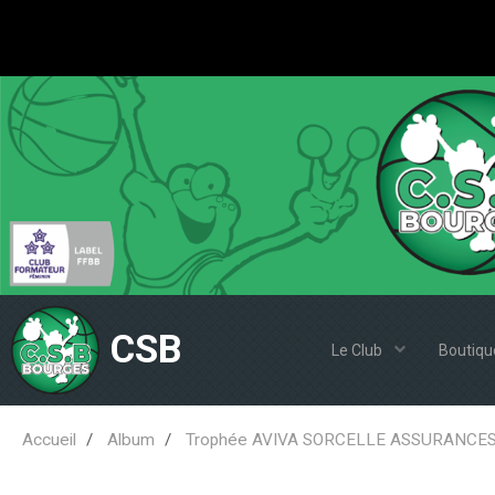
CSB
Le Club
Boutiqu
Accueil
Album
Trophée AVIVA SORCELLE ASSURANCES