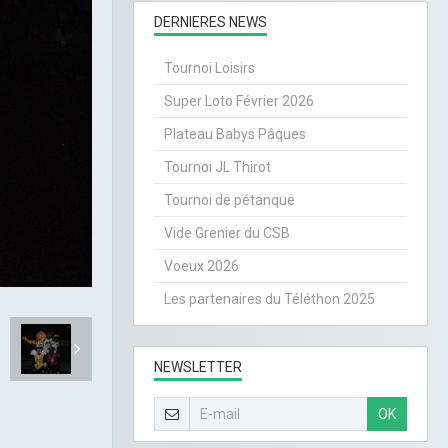
DERNIERES NEWS
Tournoi Loisirs
Super Loto Février 2026
Plateau Babys Pâques
Tournoi JL Thirot
Tournoi de pétanque
Vide Grenier du CSB
Voeux 2026
Les partenaires du Téléthon 2025
NEWSLETTER
OK