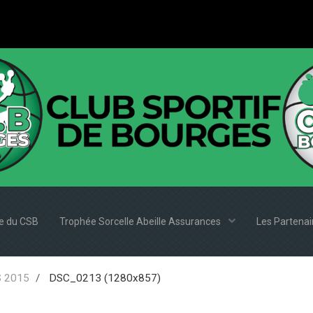
e du CSB
Trophée Sorcelle Abeille Assurances
Les Partena
 2015
DSC_0213 (1280x857)