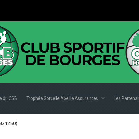
e du CSB
Trophée Sorcelle Abeille Assurances
Les Partena
8x1280)