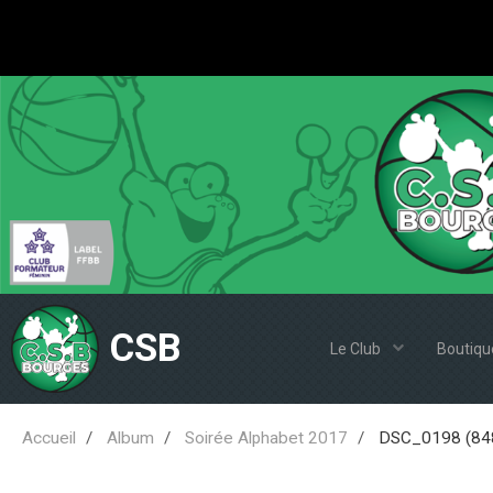
CSB
Le Club
Boutiqu
Accueil
Album
Soirée Alphabet 2017
DSC_0198 (84