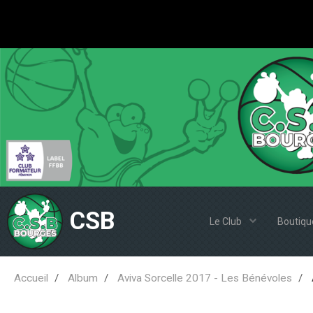
CSB
Le Club
Boutiqu
Accueil
Album
Aviva Sorcelle 2017 - Les Bénévoles