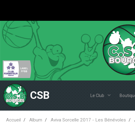
CSB
Le Club
Boutiqu
Accueil
Album
Aviva Sorcelle 2017 - Les Bénévoles