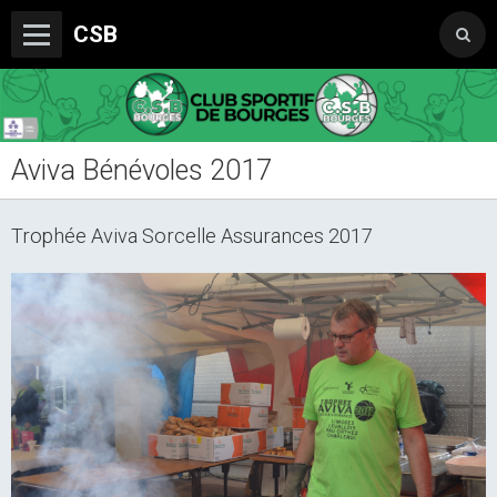
CSB
Aviva Bénévoles 2017
Le Club
Boutique du CSB
Trophée Aviva Sorcelle Assurances 2017
Trophée Sorcelle Abeille Assurances
Les Partenaires
Photos
Vidéos
Sondages