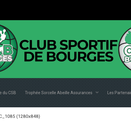
e du CSB
Trophée Sorcelle Abeille Assurances
Les Partena
_1085 (1280x848)