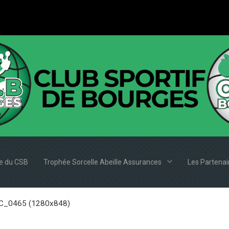
e du CSB
Trophée Sorcelle Abeille Assurances
Les Partena
_0465 (1280x848)