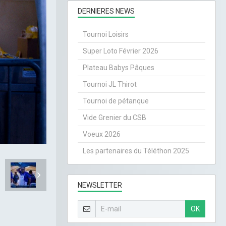
DERNIERES NEWS
Tournoi Loisirs
Super Loto Février 2026
Plateau Babys Pâques
Tournoi JL Thirot
Tournoi de pétanque
Vide Grenier du CSB
Voeux 2026
Les partenaires du Téléthon 2025
NEWSLETTER
OK