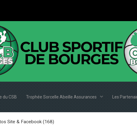
e du CSB
Trophée Sorcelle Abeille Assurances
Les Partena
tos Site & Facebook (168)