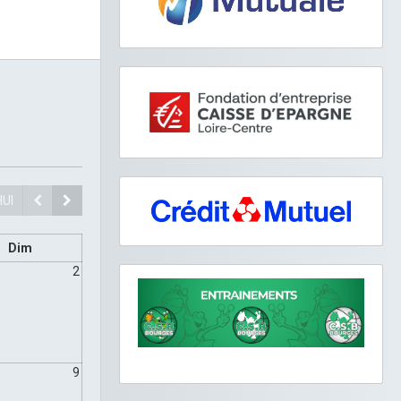
UI
Dim
2
9