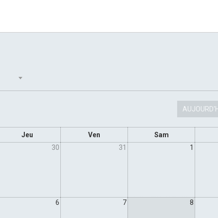
AUJOURD'H
Jeu
Ven
Sam
30
31
1
6
7
8